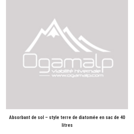
Absorbant de sol – style terre de diatomée en sac de 40
litres