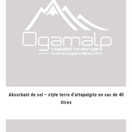
Absorbant de sol – style terre d’attapulgite en sac de 40
litres